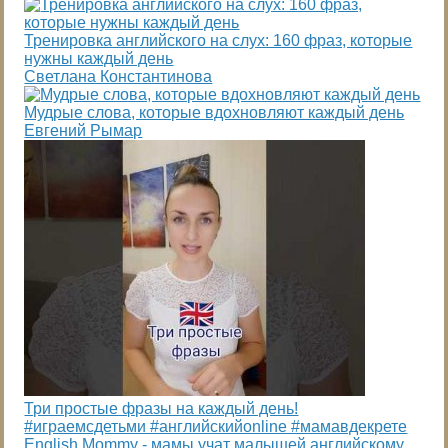
Тренировка английского на слух: 160 фраз, которые
нужны каждый день
Светлана Константинова
Мудрые слова, которые вдохновляют каждый день
Евгений Рымар
Три простые фразы на каждый день!
#играемсдетьми #английскийonline #мамавдекрете
English Mommy - мамы учат малышей английскому