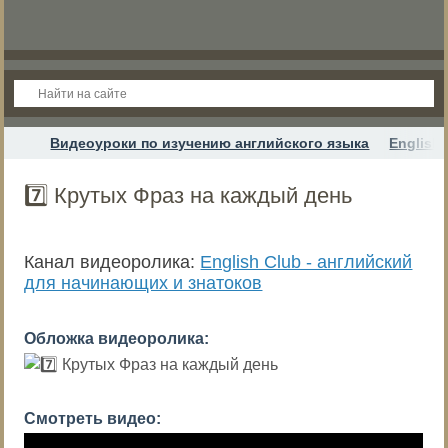
Видеоуроки по изучению английского языка
English
7️⃣ Крутых Фраз на каждый день
Канал видеоролика:
English Club - английский
для начинающих и знатоков
Обложка видеоролика:
Смотреть видео: