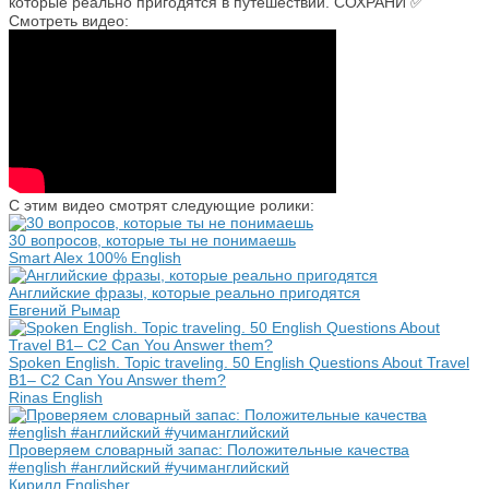
Смотреть видео:
С этим видео смотрят следующие ролики:
30 вопросов, которые ты не понимаешь
Smart Alex 100% English
Английские фразы, которые реально пригодятся
Евгений Рымар
Spoken English. Topic traveling. 50 English Questions About Travel
B1– C2 Can You Answer them?
Rinas English
Проверяем словарный запас: Положительные качества
#english #английский #учиманглийский
Кирилл Englisher