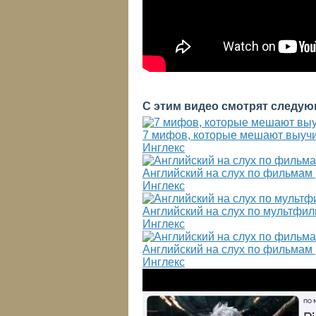
С этим видео смотрят следую
7 мифов, которые мешают выучи
Инглекс
Английский на слух по фильмам 
Инглекс
Английский на слух по мультфил
Инглекс
Английский на слух по фильмам 
Инглекс