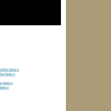
Инглекс»
лекс»