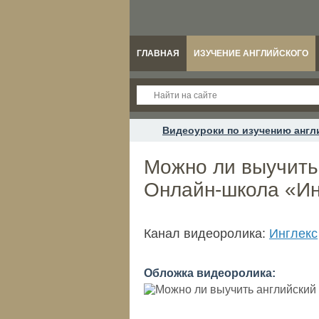
ГЛАВНАЯ
ИЗУЧЕНИЕ АНГЛИЙСКОГО
Видеоуроки по изучению англ
Можно ли выучить 
Онлайн-школа «Ин
Канал видеоролика:
Инглекс
Обложка видеоролика: