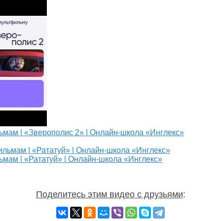
ьмам | «Зверополис 2» | Онлайн-школа «Инглекс»
ьмам | «Рататуй» | Онлайн-школа «Инглекс»
Поделитесь этим видео с друзьями
: