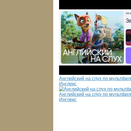
Английский на слух по мультфил
Инглекс
Английский на слух по мультфил
Инглекс