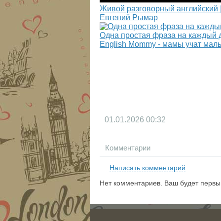
Живой разговорный английский 
Евгений Рымар
Одна простая фраза на каждый д
English Mommy - мамы учат мал
01.01.2026
00:32
Комментарии
Написать комментарий
Нет комментариев. Ваш будет первы