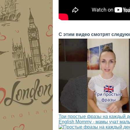
С этим видео смотрят следую
Три простые фразы на каждый д
English Mommy - мамы учат мал