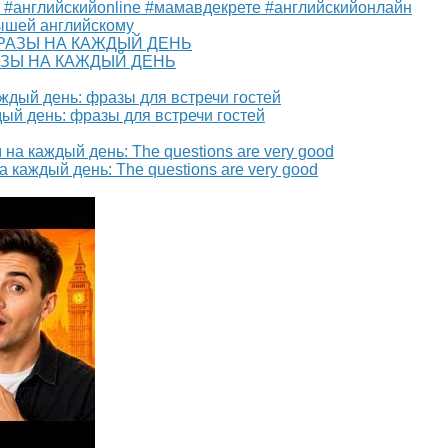
 #английскийonline #мамавдекрете #английскийонлайн
ышей английскому
ЗЫ НА КАЖДЫЙ ДЕНЬ
ый день: фразы для встречи гостей
 каждый день: The questions are very good