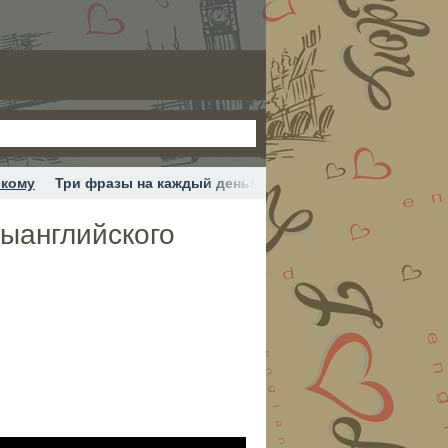
скому
Три фразы на каждый день! #английскийonline #курс
сыанглийского