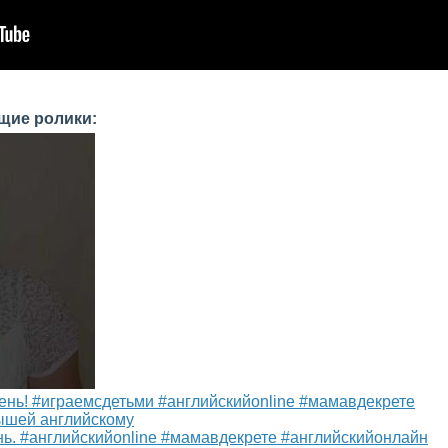
щие ролики:
ень! #играемсдетьми #английскийonline #мамавдекрете
ышей английскому