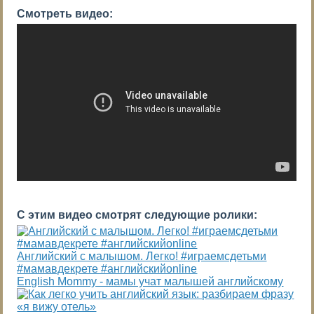
Смотреть видео:
С этим видео смотрят следующие ролики:
Английский с малышом. Легко! #играемсдетьми
#мамавдекрете #английскийonline
English Mommy - мамы учат малышей английскому