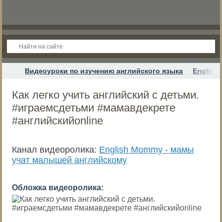
Видеоуроки по изучению английского языка
English
Как легко учить английский с детьми.
#играемсдетьми #мамавдекрете
#английскийonline
Канал видеоролика:
English Mommy - мамы
учат малышей английскому
Обложка видеоролика: