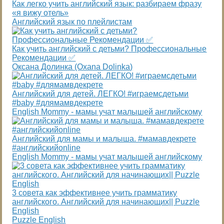
Как легко учить английский язык: разбираем фразу
«я вижу отель»
Английский язык по плейлистам
Как учить английский с детьми? Профессиональные
Рекомендации ✅
Оксана Долинка (Oxana Dolinka)
Английский для детей. ЛЕГКО! #играемсдетьми
#baby #длямамвдекрете
English Mommy - мамы учат малышей английскому
Английский для мамы и малыша. #мамавдекрете
#английскийonline
English Mommy - мамы учат малышей английскому
3 совета как эффективнее учить грамматику
английского. Английский для начинающих|| Puzzle
English
Puzzle English