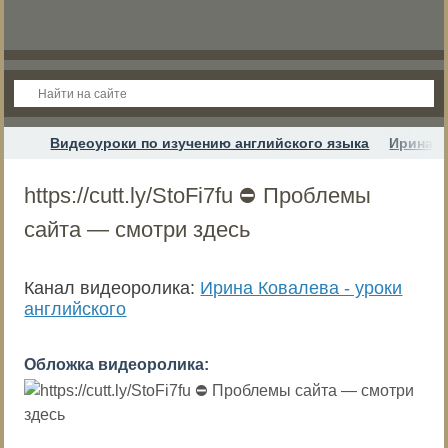
Видеоуроки по изучению английского языка
Ирина К
https://cutt.ly/StoFi7fu ⛔ Проблемы
сайта — смотри здесь
Канал видеоролика:
Ирина Ковалева - уроки
английского
Обложка видеоролика: