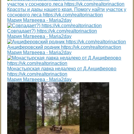
Красоты и дары нашего края. Помогу найти участок у
соснового леса https://vk.com/realtorinaction
Мария Матвеева - Maria2day
Совпадает?) https://vk.com/realtorinaction
Мария Матвеева - Maria2day
Анциферовский родник https://vk.com/realtorinaction
Мария Матвеева - Maria2day
Монастырская лавка недалеко от Д.Анциферово
https://vk.com/realtorinaction
Мария Матвеева - Maria2day