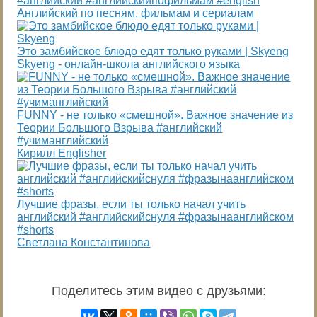
#английский #английскийпофильмам #english
Английский по песням, фильмам и сериалам
Это замбийское блюдо едят только руками | Skyeng
Skyeng - онлайн-школа английского языка
FUNNY - не только «смешной». Важное значение из
Теории Большого Взрыва #английский
#учиманглийский
Кирилл Englisher
Лучшие фразы, если ты только начал учить
английский #английскийснуля #фразынаанглийском
#shorts
Светлана Константинова
Поделитесь этим видео с друзьями
: