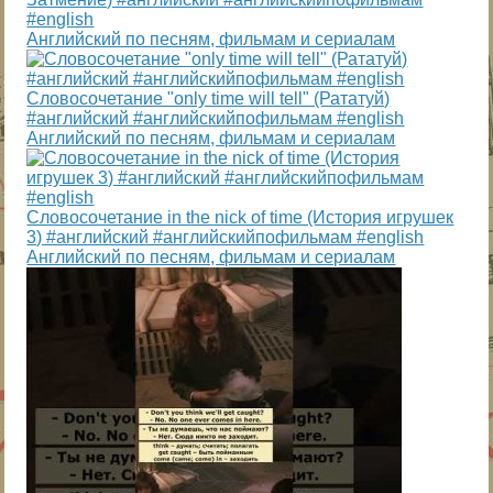
#english
Английский по песням, фильмам и сериалам
Словосочетание "only time will tell" (Рататуй)
#английский #английскийпофильмам #english
Английский по песням, фильмам и сериалам
Словосочетание in the nick of time (История игрушек
3) #английский #английскийпофильмам #english
Английский по песням, фильмам и сериалам