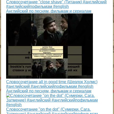
Словосочетание "close shave" (Титаник) #английский
#английскийпофильмам #english
Английский по песням, фильмам и сериалам
Словосочетание all in good time (Шерлок Холмс)
#английский #английскийпофильмам #english
Английский по песням, фильмам и сериалам
Словосочетание "on the dot" (Сумерки. Сага.
Затмение) #английский #английскийпофильмам