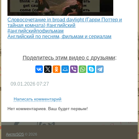
Словосочетание in broad daylight (Гарри Поттер и
тайная комната) #английский
#английскийпофильмам
Английский по песням, фильмам и сериалам
Поделитесь этим видео с друзьями
:
09.01.2026
07:27
Написать комментарий
Нет комментариев. Ваш будет первым!
АнглоSOS
© 2026