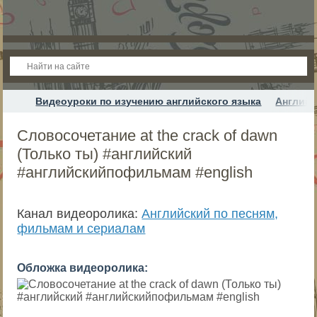
Видеоуроки по изучению английского языка
Английс
Словосочетание at the crack of dawn
(Только ты) #английский
#английскийпофильмам #english
Канал видеоролика:
Английский по песням,
фильмам и сериалам
Обложка видеоролика: