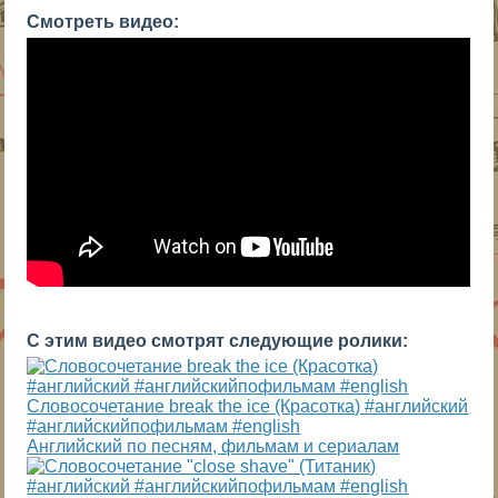
Смотреть видео:
С этим видео смотрят следующие ролики:
Словосочетание break the ice (Красотка) #английский
#английскийпофильмам #english
Английский по песням, фильмам и сериалам