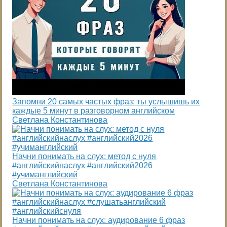
Запомни 20 самых частых фраз: ты услышишь их
каждые 5 минут в разговорном английском
Светлана Константинова
Начни понимать на слух: метод с нуля
#английскийнаслух #английский2026
#учиманглийский
Светлана Константинова
Начни понимать на слух: аудирование 6 фраз