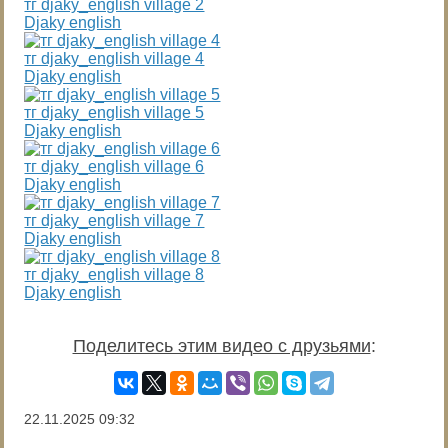
тг djaky_english village 2
Djaky english
тг djaky_english village 4
Djaky english
тг djaky_english village 5
Djaky english
тг djaky_english village 6
Djaky english
тг djaky_english village 7
Djaky english
тг djaky_english village 8
Djaky english
Поделитесь этим видео с друзьями
:
22.11.2025
09:32