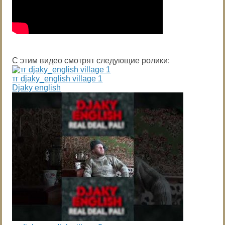
С этим видео смотрят следующие ролики:
тг djaky_english village 1
Djaky english