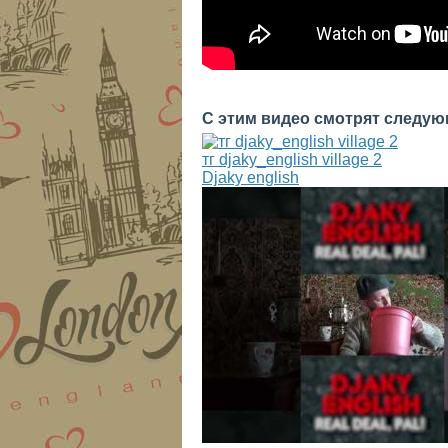
С этим видео смотрят следую
тг djaky_english village 2
Djaky english