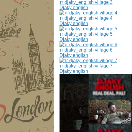
тг djaky_english village 3
Djaky english
тг djaky_english village 4
Djaky english
тг djaky_english village 5
Djaky english
тг djaky_english village 6
Djaky english
тг djaky_english village 7
Djaky english