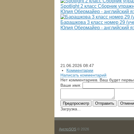
Spotlight 2 класс Сборник упра
Юлия Обермайер - английский я
Барашкова 3 класс номер 29 (у
Юлия Обермайер - английский я
21.06.2026
08:47
Комментарии
Написать комментарий
Нет комментариев. Ваш будет первы
Ваше имя:
Предпросмотр
Отправить
Отмени
Загрузка...
АнглоSOS
© 2026