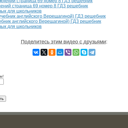
жнений страница 69 номер 8 ГДЗ решебник
зык для школьников
чебник английского Верещагиной) ГДЗ решебник
зык для школьников
Поделитесь этим видео с друзьями
:
м!
ть