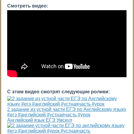
Смотреть видео:
С этим видео смотрят следующие ролики:
2 задание из устной части ЕГЭ по Английскому языку
#егэ #английский #устнаячасть #урок
Английский язык ЕГЭ Умскул