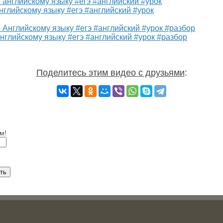
нглийскому языку #егэ #английский #урок
Английскому языку #егэ #английский #урок #разбор
Поделитесь этим видео с друзьями
:
м!
ть