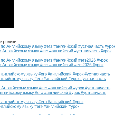
е ролики:
о Английскому языку #егэ #английский #устнаячасть #урок
о Английскому языку #егэ #английский #егэ2026 #урок
нглийскому языку #егэ #английский #урок #устнаячасть
Английскому языку #егэ #английский #урок #устнаячасть
нглийскому языку #егэ #английский #урок