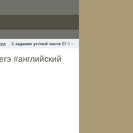
кул
1 задание устной части ЕГЭ по Английскому языку #егэ
егэ #английский