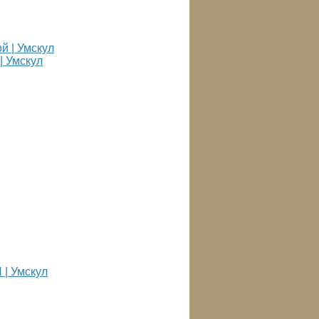
| Умскул
 | Умскул