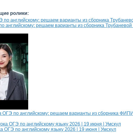
щие ролики:
о английскому: решаем варианты из сборника Трубаневой 
з ОГЭ по английскому: решаем варианты из сборника ФИПИ
а ОГЭ по английскому языку 2026 | 19 июня | Умскул