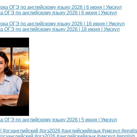
а ОГЭ по английскому языку 2026 | 6 июня | Умскул
а ОГЭ по английскому языку 2026 | 16 июня | Умскул
а ОГЭ по английскому языку 2026 | 5 июня | Умскул
#огэанглийский #огэ2026 #английскийязык #умскул #english