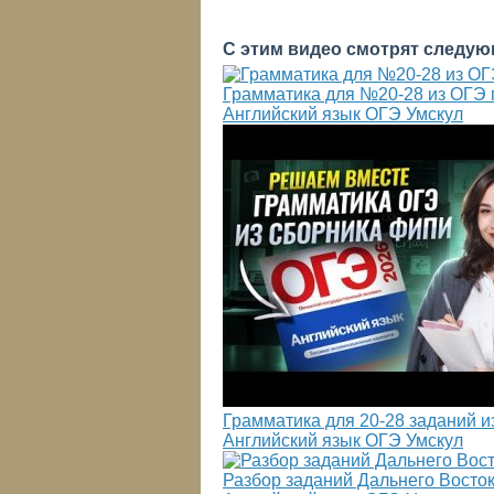
С этим видео смотрят следую
Грамматика для №20-28 из ОГЭ п
Английский язык ОГЭ Умскул
Грамматика для 20-28 заданий и
Английский язык ОГЭ Умскул
Разбор заданий Дальнего Восток