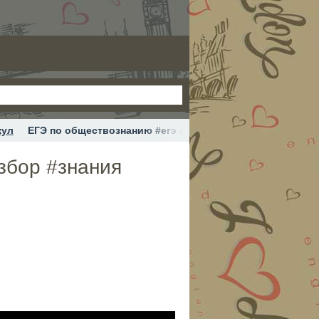
кул
ЕГЭ по обществознанию #егэ #обществознание #разбор 
збор #знания