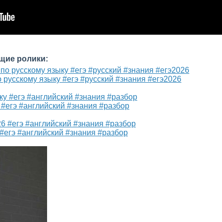
щие ролики:
 русскому языку #егэ #русский #знания #егэ2026
#егэ #английский #знания #разбор
#егэ #английский #знания #разбор