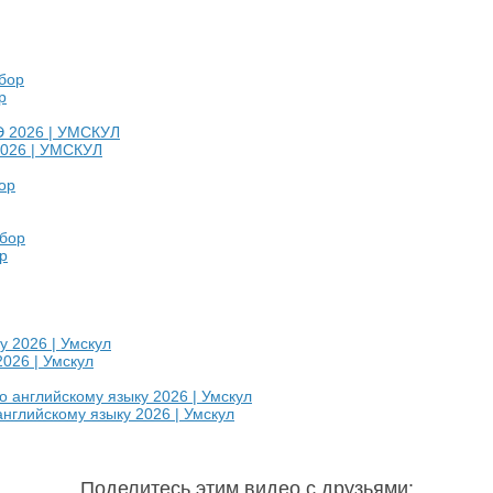
р
2026 | УМСКУЛ
р
026 | Умскул
глийскому языку 2026 | Умскул
Поделитесь этим видео с друзьями
: