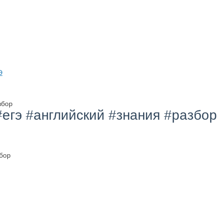
Э
збор
#егэ #английский #знания #разбор