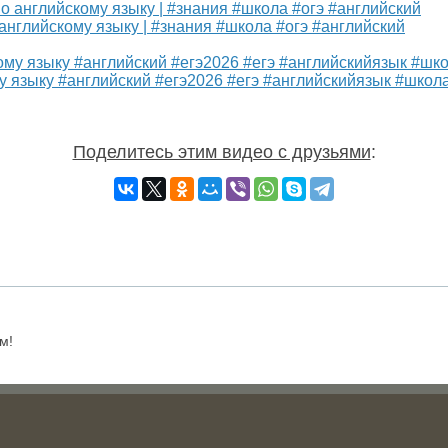
нглийскому языку | #знания #школа #огэ #английский
 языку #английский #егэ2026 #егэ #английскийязык #школ
Поделитесь этим видео с друзьями
:
м!