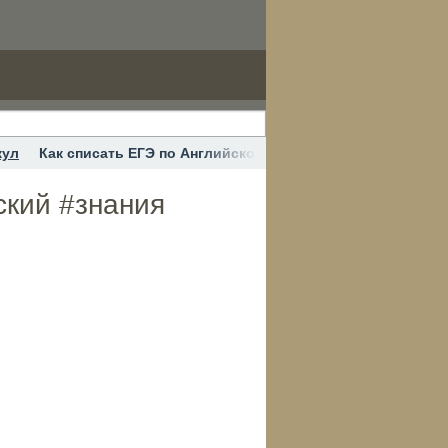
кул
Как списать ЕГЭ по Английскому языку #егэ #английски
ский #знания