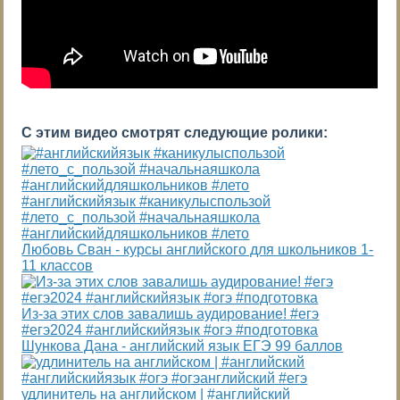
С этим видео смотрят следующие ролики:
#английскийязык #каникулыспользой
#лето_с_пользой #начальнаяшкола
#английскийдляшкольников #лето
Любовь Сван - курсы английского для школьников 1-
11 классов
Из-за этих слов завалишь аудирование! #егэ
#егэ2024 #английскийязык #огэ #подготовка
Шункова Дана - английский язык ЕГЭ 99 баллов
удлинитель на английском | #английский