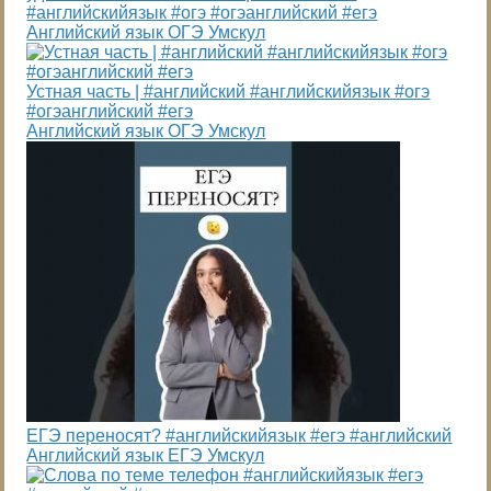
#английскийязык #огэ #огэанглийский #егэ
Английский язык ОГЭ Умскул
Устная часть | #английский #английскийязык #огэ
#огэанглийский #егэ
Английский язык ОГЭ Умскул
ЕГЭ переносят? #английскийязык #егэ #английский
Английский язык ЕГЭ Умскул