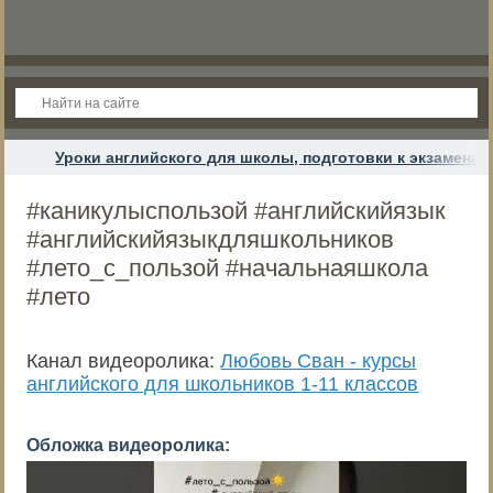
Уроки английского для школы, подготовки к экзамена
#каникулыспользой #английскийязык
#английскийязыкдляшкольников
#лето_с_пользой #начальнаяшкола
#лето
Канал видеоролика:
Любовь Сван - курсы
английского для школьников 1-11 классов
Обложка видеоролика: