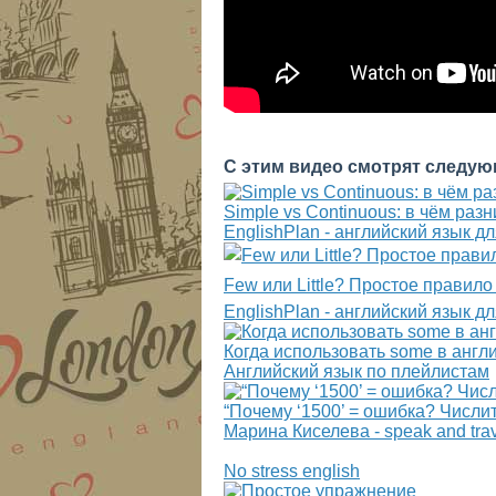
С этим видео смотрят следую
Simple vs Continuous: в чём ра
EnglishPlan - английский язык 
Few или Little? Простое правило 
EnglishPlan - английский язык 
Когда использовать some в анг
Английский язык по плейлистам
“Почему ‘1500’ = ошибка? Числи
Марина Киселева - speak and tra
No stress english