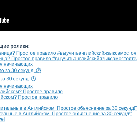
щие ролики:
зница? Простое правило #выучитьанглийскийязыксамостояте
для начинающих
за 30 секунд! ⏱️
для начинающих
лийском? Простое правило
тельные в Английском. Простое объяснение за 30 секунд!”
vel