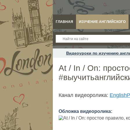
ГЛАВНАЯ
ИЗУЧЕНИЕ АНГЛИЙСКОГО
Видеоуроки по изучению англ
At / In / On: прос
#выучитьанглийск
Канал видеоролика:
English
Обложка видеоролика: