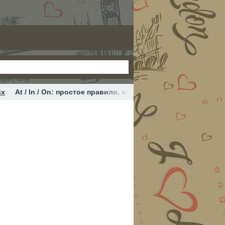
их
At / In / On: простое правило, которое работает #выучи