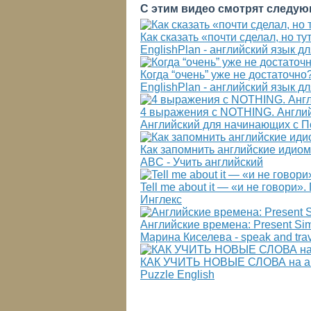
С этим видео смотрят следую
Как сказать «почти сделал, но ту
EnglishPlan - английский язык 
Когда “очень” уже не достаточно? 
EnglishPlan - английский язык 
4 выражения с NOTHING. Англи
Английский для начинающих с 
Как запомнить английские идиом
ABC - Учить английский
Tell me about it — «и не говор
Инглекс
Английские времена: Present Sim
Марина Киселева - speak and tra
КАК УЧИТЬ НОВЫЕ СЛОВА на англ
Puzzle English