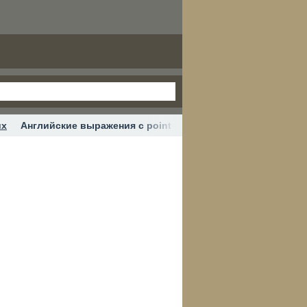
их
Английские выражения с point #английские