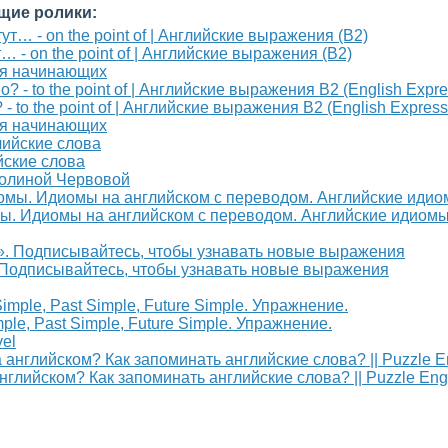
щие ролики:
т… - on the point of | Английские выражения (B2)
для начинающих
- to the point of | Английские выражения B2 (English Express
для начинающих
йские слова
Полиной Червовой
ы. Идиомы на английском с переводом. Английские идиомы
и». Подписывайтесь, чтобы узнавать новые выражения
ple, Past Simple, Future Simple. Упражнение.
vel
ийском? Как запоминать английские слова? || Puzzle Eng