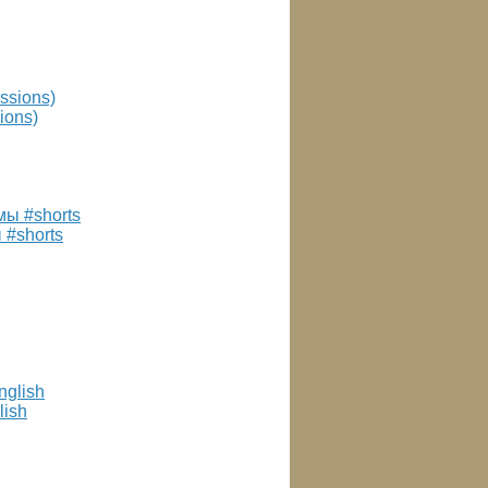
ions)
 #shorts
lish