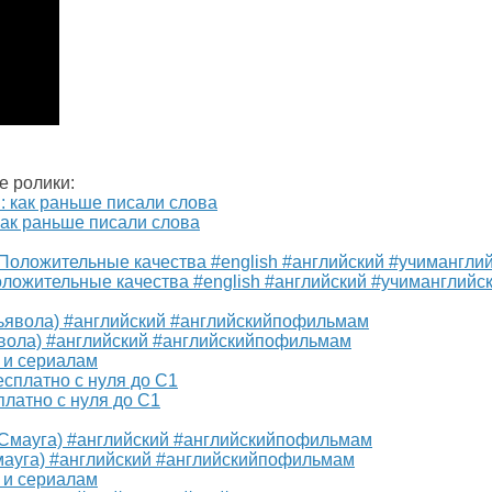
е ролики:
ак раньше писали слова
ложительные качества #english #английский #учиманглийс
 Дьявола) #английский #английскийпофильмам
 и сериалам
платно с нуля до С1
Смауга) #английский #английскийпофильмам
 и сериалам