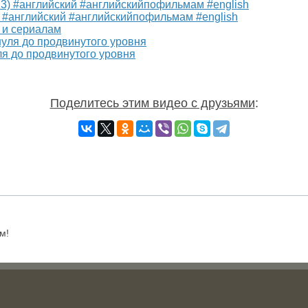
3) #английский #английскийпофильмам #english
 и сериалам
ля до продвинутого уровня
Поделитесь этим видео с друзьями
:
м!