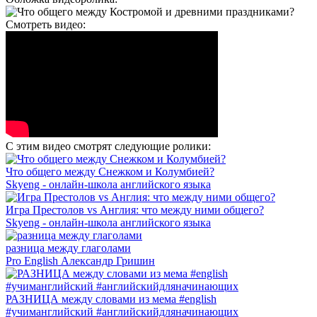
Смотреть видео:
С этим видео смотрят следующие ролики:
Что общего между Снежком и Колумбией?
Skyeng - онлайн-школа английского языка
Игра Престолов vs Англия: что между ними общего?
Skyeng - онлайн-школа английского языка
разница между глаголами
Pro English Александр Гришин
РАЗНИЦА между словами из мема #english
#учиманглийский #английскийдляначинающих