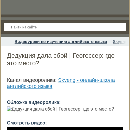
Видеоуроки по изучению английского языка
Skyeng 
Дедукция дала сбой | Геогессер: где
это место?
Канал видеоролика:
Skyeng - онлайн-школа
английского языка
Обложка видеоролика:
Смотреть видео: