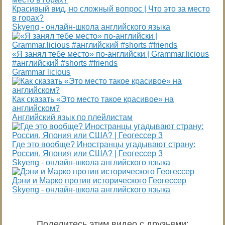
Красивый вид, но сложный вопрос | Что это за место
в горах?
Skyeng - онлайн-школа английского языка
«Я занял тебе место» по-английски | Grammar.licious
#английский #shorts #friends
Grammar licious
Как сказать «Это место такое красивое» на
английском?
Английский язык по плейлистам
Где это вообще? Иностранцы угадывают страну:
Россия, Япония или США? | Геогессер 3
Skyeng - онлайн-школа английского языка
Дэни и Марко против исторического Геогессер
Skyeng - онлайн-школа английского языка
Поделитесь этим видео с друзьями
: