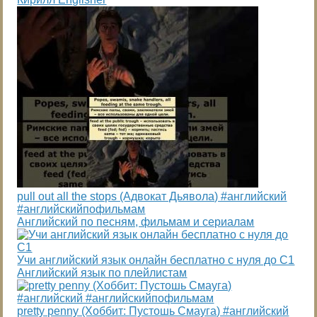
pull out all the stops (Адвокат Дьявола) #английский
#английскийпофильмам
Английский по песням, фильмам и сериалам
Учи английский язык онлайн бесплатно с нуля до С1
Английский язык по плейлистам
pretty penny (Хоббит: Пустошь Смауга) #английский