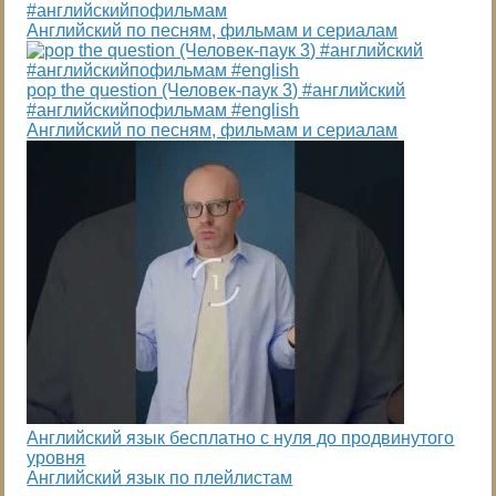
#английскийпофильмам
Английский по песням, фильмам и сериалам
pop the question (Человек-паук 3) #английский
#английскийпофильмам #english
Английский по песням, фильмам и сериалам
Английский язык бесплатно с нуля до продвинутого
уровня
Английский язык по плейлистам