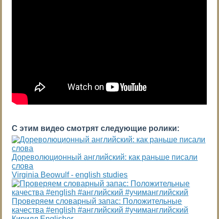
С этим видео смотрят следующие ролики:
Дореволюционный английский: как раньше писали
слова
Virginia Beowulf - english studies
Проверяем словарный запас: Положительные
качества #english #английский #учиманглийский
Кирилл Englisher