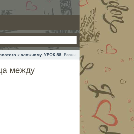
ростого к сложному. УРОК 58. Разница между глаголами say и t
ица между