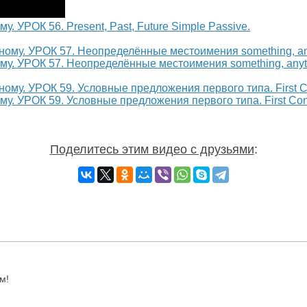
у. УРОК 56. Present, Past, Future Simple Passive.
ому. УРОК 57. Неопределённые местоимения something, anyt
му. УРОК 59. Условные предложения первого типа. First Con
Поделитесь этим видео с друзьями
:
м!