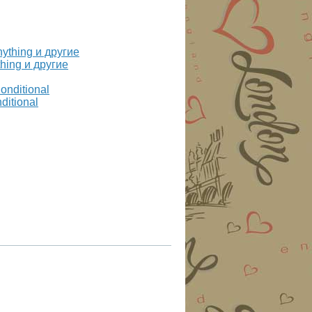
hing и другие
ditional