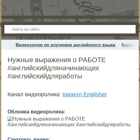
Видеоуроки по изучению английского языка
Кирилл 
Нужные выражения о РАБОТЕ
#английскийдляначинающих
#английскийдляработы
Канал видеоролика:
Кирилл Englisher
Обложка видеоролика:
Смотреть видео: