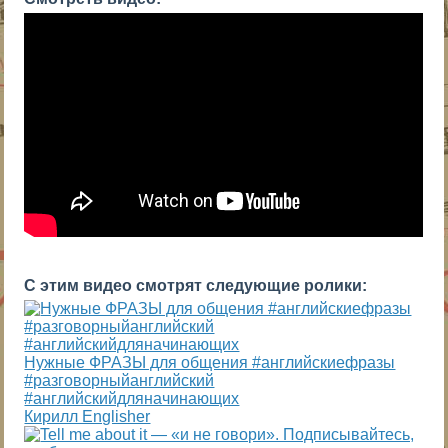
С этим видео смотрят следующие ролики:
Нужные ФРАЗЫ для общения #английскиефразы
#разговорныйанглийский
#английскийдляначинающих
Кирилл Englisher