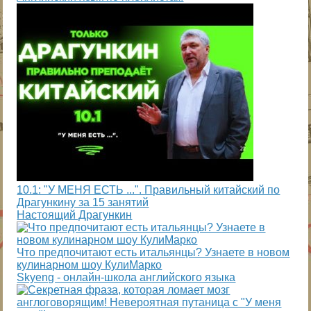
10.1: "У МЕНЯ ЕСТЬ ...". Правильный китайский по
Драгункину за 15 занятий
Настоящий Драгункин
Что предпочитают есть итальянцы? Узнаете в новом
кулинарном шоу КулиМарко
Skyeng - онлайн-школа английского языка