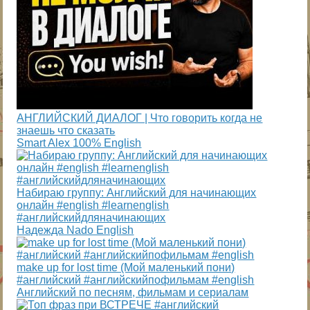
АНГЛИЙСКИЙ ДИАЛОГ | Что говорить когда не
знаешь что сказать
Smart Alex 100% English
Набираю группу: Английский для начинающих
онлайн #english #learnenglish
#английскийдляначинающих
Надежда Nado English
make up for lost time (Мой маленький пони)
#английский #английскийпофильмам #english
Английский по песням, фильмам и сериалам