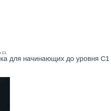
я С1
ыка для начинающих до уровня С1