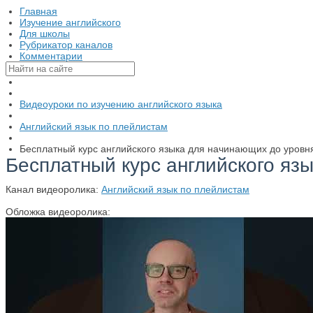
Главная
Изучение английского
Для школы
Рубрикатор каналов
Комментарии
Видеоуроки по изучению английского языка
Английский язык по плейлистам
Бесплатный курс английского языка для начинающих до уровн
Бесплатный курс английского яз
Канал видеоролика:
Английский язык по плейлистам
Обложка видеоролика: