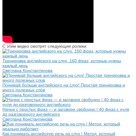
С этим видео смотрят следующие ролики:
Тренировка английского на слух: 160 фраз, которые нужны
каждый день
Светлана Константинова
Понимай больше английского на слух! Простая тренировка и
много полезных слов
Светлана Константинова
Начни с простых фраз — и заговори свободно | 40 фраз с нуля
до разговорного английского
Светлана Константинова
Как понимать английскую речь на слух | Метод, который