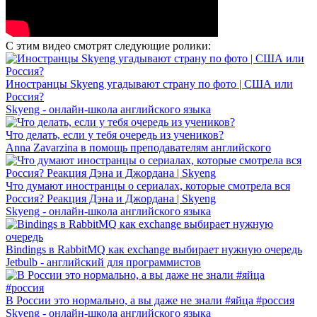
С этим видео смотрят следующие ролики:
Иностранцы Skyeng угадывают страну по фото | CША или
Россия?
Skyeng - онлайн-школа английского языка
Что делать, если у тебя очередь из учеников?
Anna Zavarzina в помощь преподавателям английского
Что думают иностранцы о сериалах, которые смотрела вся
Россия? Реакция Дэна и Джордана | Skyeng
Skyeng - онлайн-школа английского языка
Bindings в RabbitMQ как exchange выбирает нужную очередь
Jetbulb - английский для программистов
В России это нормально, а вы даже не знали #яйца #россия
Skyeng - онлайн-школа английского языка