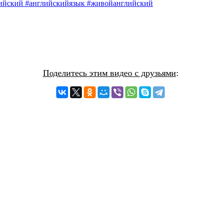
ийский #английскийязык #живойанглийский
Поделитесь этим видео с друзьями
: