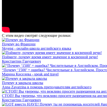
С этим видео смотрят следующие ролики:
Почему во Франции
Skyeng - онлайн-школа английского языка
Поймите, почему время имеет значение в косвенной речи!
Константин Ганушевич
“Почему ‘1500’ = ошибка? Числительные в Английском. Простое
Марина Киселева - speak and travel
Почему я закрыла школы
Anna Zavarzina в помощь преподавателям английского
СТОП! Вы уверены, что вежливо просите разрешения на англи
Константин Ганушевич