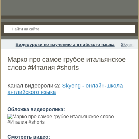
Видеоуроки по изучению английского языка
Skyeng 
Марко про самое грубое итальянское
слово #Италия #shorts
Канал видеоролика:
Skyeng - онлайн-школа
английского языка
Обложка видеоролика:
Смотреть видео: