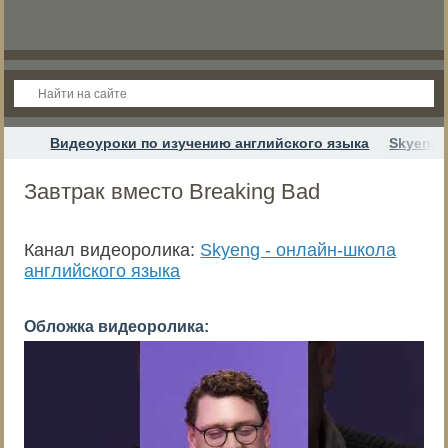
Видеоуроки по изучению английского языка
Skyeng 
Завтрак вместо Breaking Bad
Канал видеоролика:
Skyeng - онлайн-школа
английского языка
Обложка видеоролика: