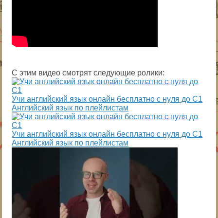
С этим видео смотрят следующие ролики:
Учи английский язык онлайн бесплатно с нуля до С1
Английский язык по плейлистам
Учи английский язык онлайн бесплатно с нуля до С1
Английский язык по плейлистам