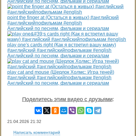
Английский по песням, фильмам и сериалам
point the finger at (Остаться в живых) #английский
#английскийпофильмам #english
Английский по песням, фильмам и сериалам
play one's cards right (Как я встретил вашу маму)
#английский #английскийпофильмам #english
Английский по песням, фильмам и сериалам
play cat and mouse (Шерлок Холмс: Игра теней)
#английский #английскийпофильмам #english
Английский по песням, фильмам и сериалам
Поделитесь этим видео с друзьями
:
21.04.2026
21:32
Написать комментарий