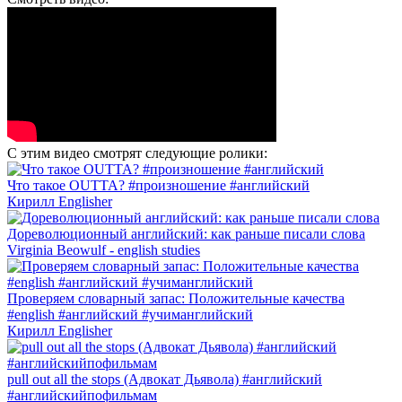
С этим видео смотрят следующие ролики:
Что такое OUTTA? #произношение #английский
Кирилл Englisher
Дореволюционный английский: как раньше писали слова
Virginia Beowulf - english studies
Проверяем словарный запас: Положительные качества
#english #английский #учиманглийский
Кирилл Englisher
pull out all the stops (Адвокат Дьявола) #английский
#английскийпофильмам