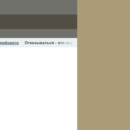
глийского
Отказываться - это нормально