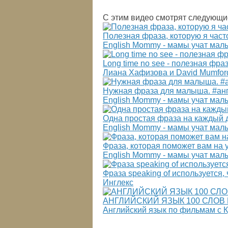
С этим видео смотрят следующи
Полезная фраза, которую я част
English Mommy - мамы учат мал
Long time no see - полезная фра
Лиана Хафизова и David Mumfor
Нужная фраза для малыша. #анг
English Mommy - мамы учат мал
Одна простая фраза на каждый д
English Mommy - мамы учат мал
Фраза, которая поможет вам на 
English Mommy - мамы учат мал
Фраза speaking of используется,
Инглекс
АНГЛИЙСКИЙ ЯЗЫК 100 СЛОВ
Английский язык по фильмам с 