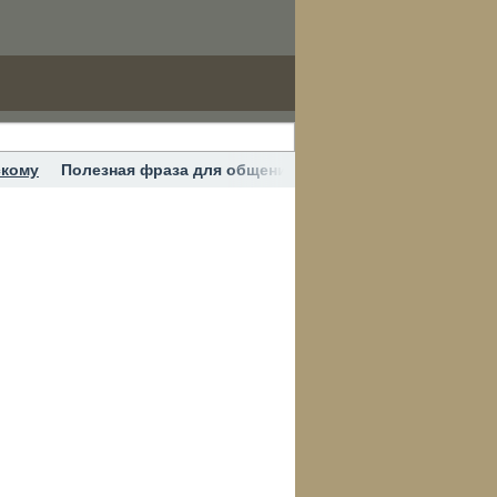
скому
Полезная фраза для общения. #английскийonline