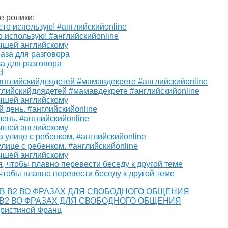
е ролики:
о использую! #английскийonline
ышей английскому
за для разговора
d
лийскийдлядетей #мамавдекрете #английскийonline
ышей английскому
ень. #английскийonline
ышей английскому
улице с ребенком. #английскийonline
ышей английскому
 чтобы плавно перевести беседу к другой теме
 В2 ВО ФРАЗАХ ДЛЯ СВОБОДНОГО ОБЩЕНИЯ
Кристиной Франц