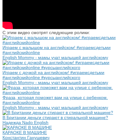
С этим видео смотрят следующие ролики:
Играем с малышом на английском! #играемсдетьми
#английскийonline
English Mommy - мамы учат малышей английскому
Играем с дочкой на английском! #играемсдетьми
#английскийonline #курсыанглийского
English Mommy - мамы учат малышей английскому
Фраза, которая поможет вам на улице с ребенком.
#английскийonline
English Mommy - мамы учат малышей английскому
В Британии деньги стирают в стиральной машине?
Надежда Nado English
КАРАОКЕ В МАШИНЕ
Константин Ганушевич