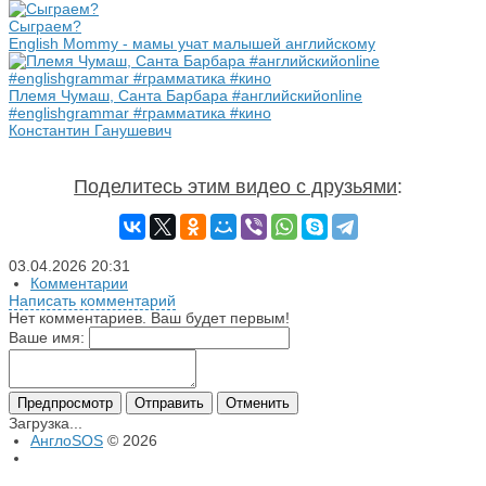
Сыграем?
English Mommy - мамы учат малышей английскому
Племя Чумаш, Санта Барбара #английскийonline
#englishgrammar #грамматика #кино
Константин Ганушевич
Поделитесь этим видео с друзьями
:
03.04.2026
20:31
Комментарии
Написать комментарий
Нет комментариев. Ваш будет первым!
Ваше имя:
Предпросмотр
Отправить
Отменить
Загрузка...
АнглоSOS
© 2026