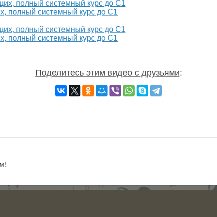
х, полный системный курс до С1
х, полный системный курс до С1
Поделитесь этим видео с друзьями
:
м!