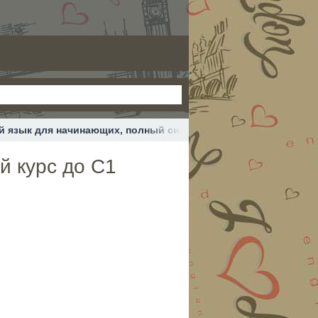
й язык для начинающих, полный системный курс до С1
й курс до С1