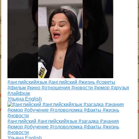
#английскийязык #английский #жизнь #советы
#фильм #кино #отношения #новости #юмор #друзья
#лайфхак
Ульяна English
#английский #английскийязык #загадка #знания
#юмор #обучение #головоломка #факты #жизнь
#новости
Ульяна English