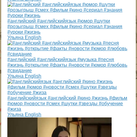
#английский #английскийязык #юмор #шутки
#розыгрыш #смех #фильм #кино #сериал #знания
#уроки #жизнь
Ульяна English
#английский #английскийязык #музыка #песня
#жизнь #открытие #факты #новости #юмор #любовь
#свидание
Ульяна English
#английскийязык #английский #кино #жизнь #фильм
#юмор #новости #смех #шутки #звезды #обучение
#жиза
Ульяна English