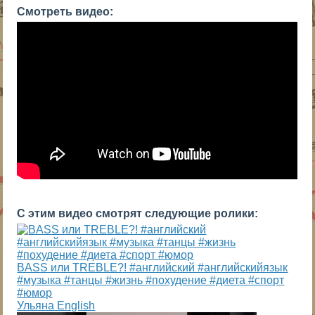
Смотреть видео:
С этим видео смотрят следующие ролики:
BASS или TREBLE?! #английский #английскийязык
#музыка #танцы #жизнь #похудение #диета #спорт
#юмор
Ульяна English