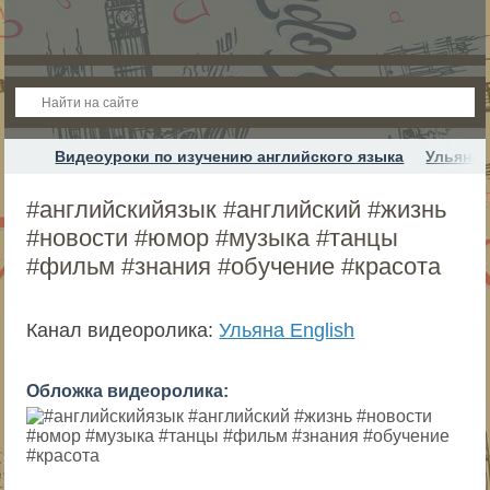
Видеоуроки по изучению английского языка
Ульяна 
#английскийязык #английский #жизнь
#новости #юмор #музыка #танцы
#фильм #знания #обучение #красота
Канал видеоролика:
Ульяна English
Обложка видеоролика: