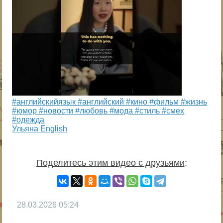
#английскийязык #английский #кино #фильм #жизнь
#юмор #новости #любовь #мода #стиль #смех
#одежда
Ульяна English
Поделитесь этим видео с друзьями
:
28.03.2026
05:24