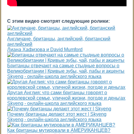
С этим видео смотрят следующие ролики:
Англичане, британцы, английский, британский
английский
Лиана Хафизова и David Mumford
Британцы отвечают на самые стыдные вопросы о
Великобритании | Кривые зубы, чай, пабы и акценты
Skyeng - онлайн-школа английского языка
Другая Англия: что сами британцы говорят о
королевской семье, уличной жизни, погоде и деньгах
Skyeng - онлайн-школа английского языка
Почему британцы делают этот жест | Skyeng
Skyeng - онлайн-школа английского языка
Как британцы мутировали в АМЕРИКАНЦЕВ?