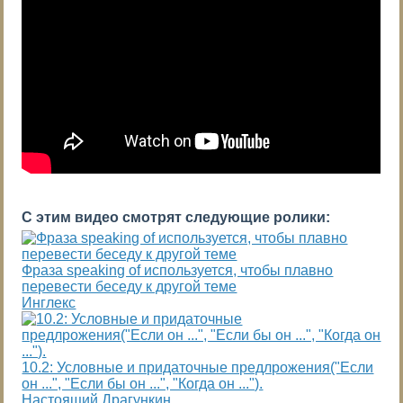
С этим видео смотрят следующие ролики:
Фраза speaking of используется, чтобы плавно
перевести беседу к другой теме
Инглекс
10.2: Условные и придаточные предлрожения("Если
он ...", "Если бы он ...", "Когда он ...").
Настоящий Драгункин