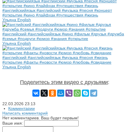
#английскийязык #английский #музыка #песня #концерт
#открытие #кино #лайфхак #путешествия #жизнь
Ульяна English
#английский #английскийязык #кино #фильм #друзья #дружба
#семья #подруги #юмор #знания #открытие
Ульяна English
#английский #английскийязык #музыка #песня #жизнь
#открытие #факты #новости #юмор #любовь #свидание
Ульяна English
Поделитесь этим видео с друзьями
:
22.03.2026
23:13
Комментарии
Написать комментарий
Нет комментариев. Ваш будет первым!
Ваше имя: