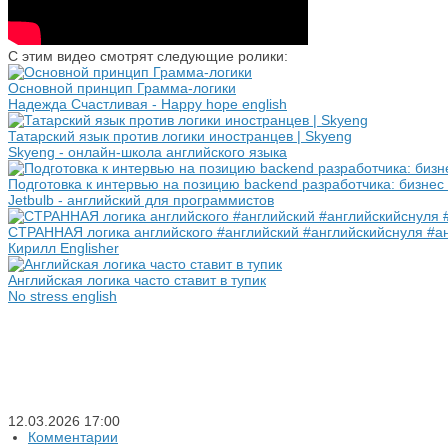
С этим видео смотрят следующие ролики:
Основной принцип Грамма-логики
Надежда Cчастливая - Happy hope english
Татарский язык против логики иностранцев | Skyeng
Skyeng - онлайн-школа английского языка
Подготовка к интервью на позицию backend разработчика: бизнес л
Jetbulb - английский для программистов
СТРАННАЯ логика английского #английский #английскийснуля #
Кирилл Englisher
Английская логика часто ставит в тупик
No stress english
12.03.2026
17:00
Комментарии