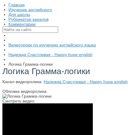
Главная
Изучение английского
Для школы
Рубрикатор каналов
Комментарии
Видеоуроки по изучению английского языка
Надежда Cчастливая - Happy hope english
Логика Грамма-логики
Логика Грамма-логики
Канал видеоролика:
Надежда Cчастливая - Happy hope english
Обложка видеоролика:
Смотреть видео: