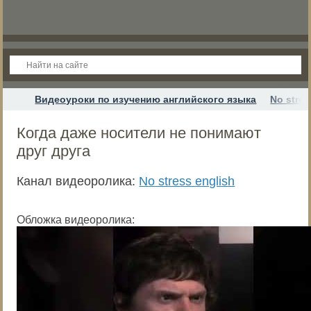
Видеоуроки по изучению английского языка
No stres
Когда даже носители не понимают
друг друга
Канал видеоролика:
No stress english
Обложка видеоролика: